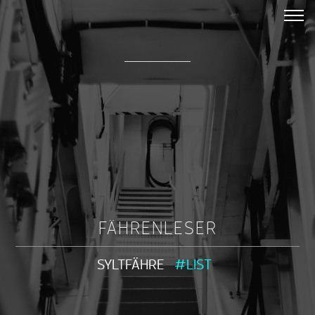
FÄHRENLESER
SYLTFÄHRE
#LIST