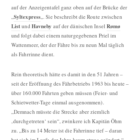
auf der Anzeigentafel ganz oben auf der Brücke der
Syltexpress
„
„. Sie beschreibt die Route zwischen
List
Havneby
Rømø
und
auf der dänischen Insel
und folgt dabei einem naturgegebenen Priel im
Wattenmeer, der der Fähre bis zu neun Mal täglich
als Fahrrinne dient.
Rein theoretisch hätte es damit in den 51 Jahren –
seit der Eröffnung des Fährbetriebs 1963 bis heute –
über 160.000 Fahrten geben müssen (Feier- und
Schietwetter-Tage einmal ausgenommen).
„Demnach müsste die Strecke aber ziemlich
‚durchgetreten‘ sein“, zwinkere ich Kapitän Öhm
zu. „Bis zu 14 Meter ist die Fahrrinne tief – daran
hat sich im Laufe der Jahre kaum etwas geändert.“,