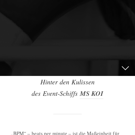
Hinter den Kulissen
des Event-Schiffs
MS KOI
„BPM“ – beats per minute – ist die Maßeinheit für